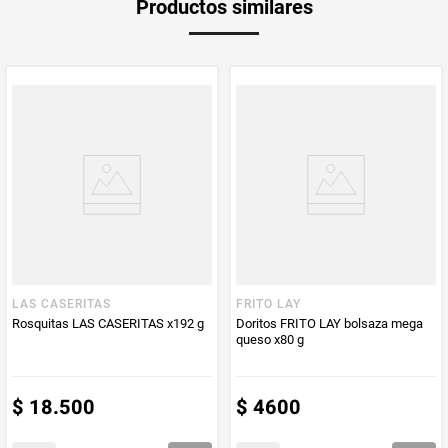
Productos similares
medida
Multiplicador
1
PUM - Medida
120
PUM - Unidad
Gramo
de Medida
LAS CASERITAS
FRITO LAY
Rosquitas LAS CASERITAS x192 g
Doritos FRITO LAY bolsaza mega
queso x80 g
$
18
.
500
$
4600