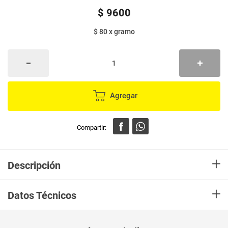
$
9600
$ 80
x
gramo
Agregar
+
Descripción
Mezcla de frutos secos, mix frutos secos, mix nueces, nueces, nueces
+
online, maní, almendras, semillas de calabaza, pasas.
Datos Técnicos
Unidad de
un