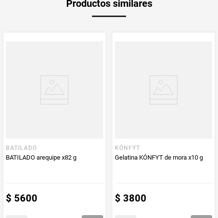
Productos similares
medida
Multiplicador
1
PUM - Medida
600
Peso Neto
600
Producto (kg)
PUM - Unidad
Gramo
de Medida
BATILADO
KÓNFYT
BATILADO arequipe x82 g
Gelatina KÓNFYT de mora x10 g
$
5600
$
3800