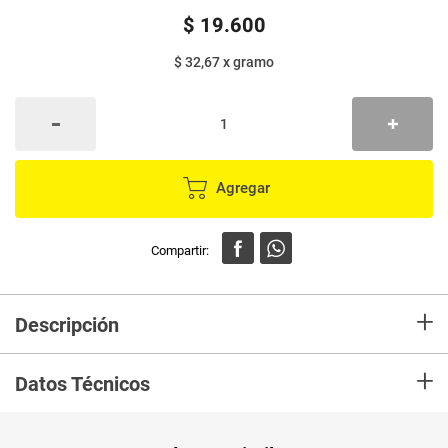
$
19
.
600
$ 32,67
x
gramo
Agregar
+
Descripción
Natilla coco DE LA ABUELA x600 g, ideal para compartir en navidad, o en
+
cualquier ocasión.
Datos Técnicos
Unidad de
un