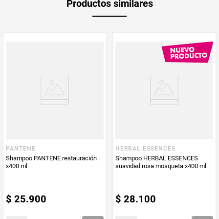
Productos similares
medida
Peso Neto
400
Producto (kg)
PUM - Unidad
Mililitro
de Medida
PANTENE
HERBAL ESSENCES
Shampoo PANTENE restauración
Shampoo HERBAL ESSENCES
x400 ml
suavidad rosa mosqueta x400 ml
$
25
.
900
$
28
.
100