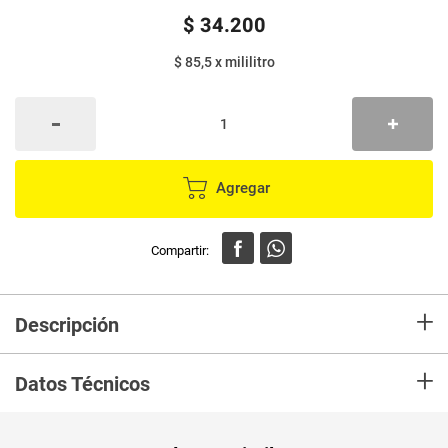
$
34
.
200
$ 85,5
x
mililitro
Agregar
+
Descripción
Hace siglos que se habla de los múltiples beneficios de la manzanilla en
+
belleza, en especial para el pelo, entre ellos se dice que ayuda a eliminar
Datos Técnicos
la grasa, dar brillo y aclarar. Es por esto que las mujeres lo consideran
como una obligación en sus rutinas de cuidado y belleza.
Unidad de
un