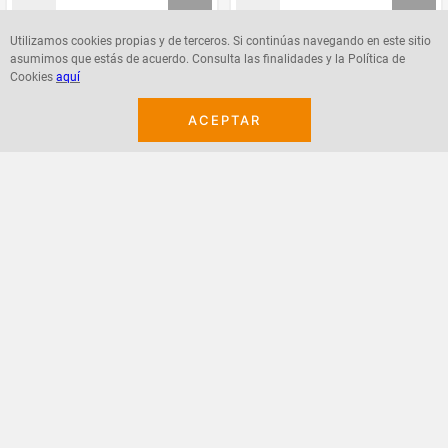
Utilizamos cookies propias y de terceros. Si continúas navegando en este sitio
asumimos que estás de acuerdo. Consulta las finalidades y la Política de
Agregar
Agregar
Cookies
aquí
ACEPTAR
¡Suscribete a nuestro newsletter!
Recibe las ofertas y novedades en tu buzón.
Acepto política de datos, términos y condiciones
Suscribirme