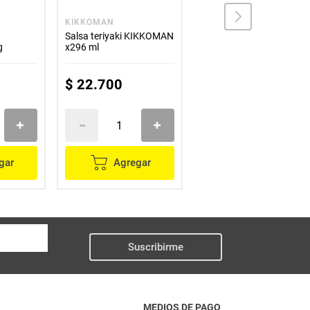
KIKKOMAN
ALFA
Salsa teriyaki KIKKOMAN
Jalapeños ALFA rodajas
g
x296 ml
x130 g
$
22
.
700
$
7000
gar
Agregar
Agregar
Suscribirme
MEDIOS DE PAGO