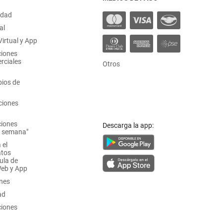
idad
al
irtual y App
ciones
rciales
Otros
ios de
ciones
ciones
Descarga la app:
a semana"
 el
atos
ula de
Web y App
ones
ad
ciones