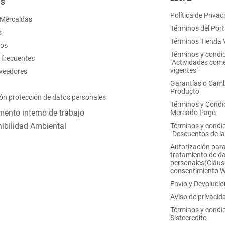
OS
Política de Privac
 Mercaldas
Términos del Port
s
Términos Tienda V
nos
Términos y condi
 frecuentes
"Actividades come
vigentes"
oveedores
Garantías o Camb
Producto
ón protección de datos personales
Términos y Condi
ento interno de trabajo
Mercado Pago
ibilidad Ambiental
Términos y condi
"Descuentos de l
Autorización para
tratamiento de d
personales(Cláus
consentimiento 
Envío y Devoluci
Aviso de privacid
Términos y condi
Sistecredito