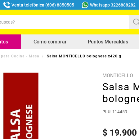
Venta telefónica (606) 8850505
Whatsapp 3226888282
uscas?
s buscados
atos
Cómo comprar
Puntos Mercaldas
 para Cocina - Mesa
Salsa MONTICELLO bolognese x420 g
MONTICELLO
Salsa 
bologn
PLU
:
114459
$
19
.
900