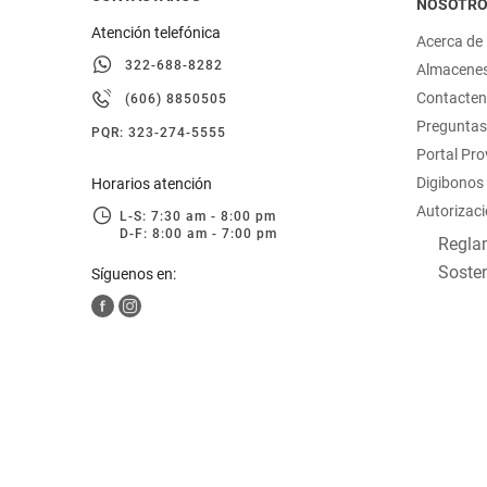
NOSOTR
Atención telefónica
Acerca de
322-688-8282
Almacene
Contacte
(606) 8850505
Preguntas
PQR: 323-274-5555
Portal Pr
Digibonos
Horarios atención
Autorizaci
L-S: 7:30 am - 8:00 pm
D-F: 8:00 am - 7:00 pm
Reglam
Sosten
Síguenos en: