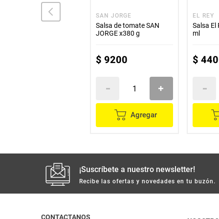
L.K.K
SAN JORGE
EL REY
Salsa L.K.K soya light
Salsa de tomate SAN
Salsa El
x500 ml
JORGE x380 g
ml
$
27
.
300
$
9200
$
440
Agregar
Agregar
¡Suscríbete a nuestro newsletter!
Recibe las ofertas y novedades en tu buzón.
CONTACTANOS