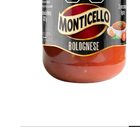
despensa
Arroz
Mantequilla
lácteos y refrigerados
vinos y licores
cuidado del bebé
mascotas
limpieza
cuidado personal
otros