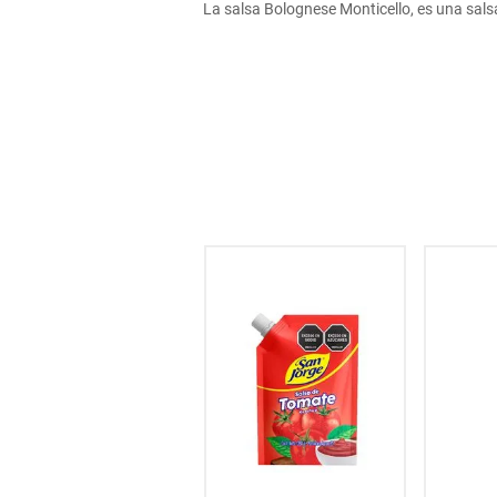
La salsa Bolognese Monticello, es una salsa
hogar
tecnología
moda
deportes
juguetería