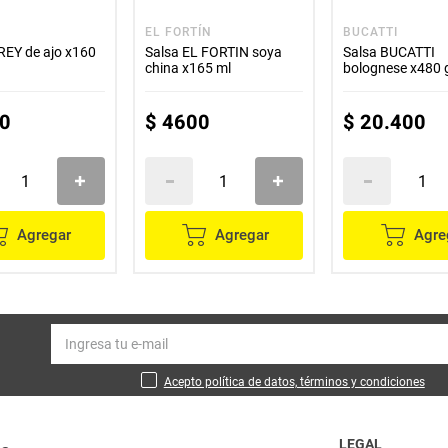
EL FORTÍN
BUCATTI
 REY de ajo x160
Salsa EL FORTIN soya
Salsa BUCATTI
china x165 ml
bolognese x480 
0
$
4600
$
20
.
400
Agregar
Agregar
Agre
Acepto política de datos, términos y condiciones
LEGAL