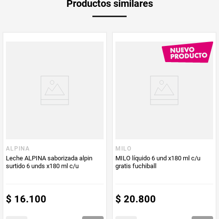
Productos similares
medida
Multiplicador
1
PUM - Medida
1080
Peso Neto
1080
Producto (kg)
PUM - Unidad
Mililitro
de Medida
ALPINA
MILO
Leche ALPINA saborizada alpin
MILO líquido 6 und x180 ml c/u
surtido 6 unds x180 ml c/u
gratis fuchiball
$
16
.
100
$
20
.
800