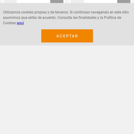
Utilizamos cookies propias y de terceros. Si continúas navegando en este sitio
asumimos que estás de acuerdo. Consulta las finalidades y la Política de
Agregar
Agregar
Cookies
aquí
ACEPTAR
¡Suscribete a nuestro newsletter!
Recibe las ofertas y novedades en tu buzón.
Acepto política de datos, términos y condiciones
Suscribirme