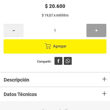
$
20
.
600
$ 19,07
x
mililitro
Agregar
+
Descripción
Alquería Chocoleche es la perfecta combinación entre leche alquería y un
+
delicioso chocolate con gotas de caramelo. Contiene nutrientes
Datos Técnicos
esenciales que mantiene las defensas de los más pequeños.
¡Chocoleche es pura nutrición y energía para todos los días!
Unidad de
un