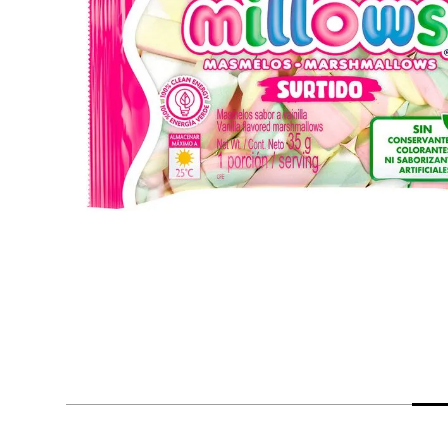
despensa
Arroz
Mantequilla
lácteos y refrigerados
vinos y licores
cuidado del bebé
mascotas
limpieza
cuidado personal
otros