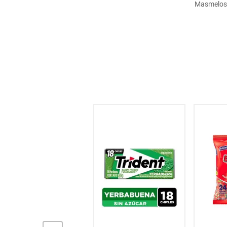
Masmelos c
hogar
tecnología
moda
deportes
juguetería