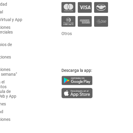
idad
al
irtual y App
ciones
rciales
Otros
ios de
ciones
ciones
Descarga la app:
a semana"
 el
atos
ula de
Web y App
ones
ad
ciones