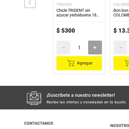
MILLOWS
TRIDENT
COLOMB
Masmelo MILLOWS
Chicle TRIDENT sin
Bon bon
fogata x145 g
azucar yerbabuena 18
COLOMBI
unds x30.6 g
unds
$
6200
$
5300
$
13
.
Agregar
Agregar
¡Suscríbete a nuestro newsletter!
Recibe las ofertas y novedades en tu buzón.
CONTACTANOS
NOSOTR