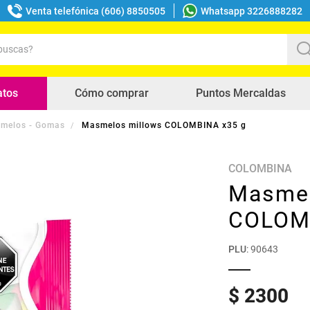
Venta telefónica (606) 8850505
Whatsapp 3226888282
uscas?
s buscados
atos
Cómo comprar
Puntos Mercaldas
melos - Gomas
Masmelos millows COLOMBINA x35 g
COLOMBINA
Masmel
COLOM
PLU
:
90643
$
2300