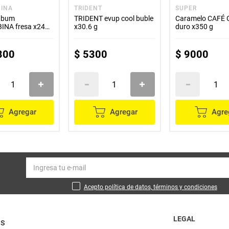
INA
TRIDENT
SUPER
 bum
TRIDENT evup cool buble
Caramelo CAFÉ
NA fresa x24
x30.6 g
duro x350 g
300
$
5300
$
9000
Agregar
Agregar
Agre
Acepto política de datos, términos y condiciones
LEGAL
OS