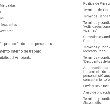
Política de Privac
 Mercaldas
Términos del Port
s
Términos Tienda V
nos
Términos y condi
 frecuentes
"Actividades come
vigentes"
oveedores
Garantías o Camb
Producto
ón protección de datos personales
Términos y Condi
ento interno de trabajo
Mercado Pago
ibilidad Ambiental
Términos y condi
"Descuentos de l
Autorización para
tratamiento de d
personales(Cláus
consentimiento 
Envío y Devoluci
Aviso de privacid
Términos y condi
Sistecredito