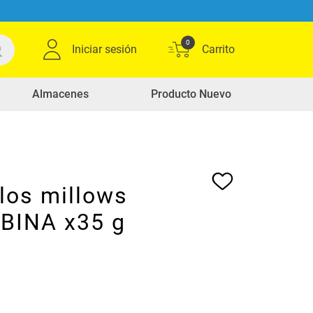
0
Iniciar sesión
Almacenes
Producto Nuevo
os millows
BINA x35 g