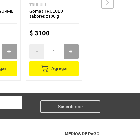
TRULULU
COLOMBINA
 GURME
Gomas TRULULU
Bon bon bum
sabores x100 g
COLOMBINA barra
crunchy x400 g
$
3100
$
12
.
400
gar
Agregar
Agregar
Suscribirme
MEDIOS DE PAGO