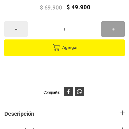
$
49
.
900
$
69
.
900
Agregar
+
Descripción
Rizadora de Cabello Tipo Wafflera - Ondas de Sirena Perfectas, Fácil de
Usar y Color Dorado