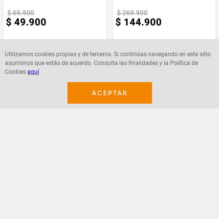
Marca
Generico
$
69
.
900
$
269
.
900
$
49
.
900
$
144
.
900
Utilizamos cookies propias y de terceros. Si continúas navegando en este sitio
asumimos que estás de acuerdo. Consulta las finalidades y la Política de
Cookies
aquí
Agregar
Agregar
ACEPTAR
¡Suscribete a nuestro newsletter!
Recibe las ofertas y novedades en tu buzón.
Acepto política de datos, términos y condiciones