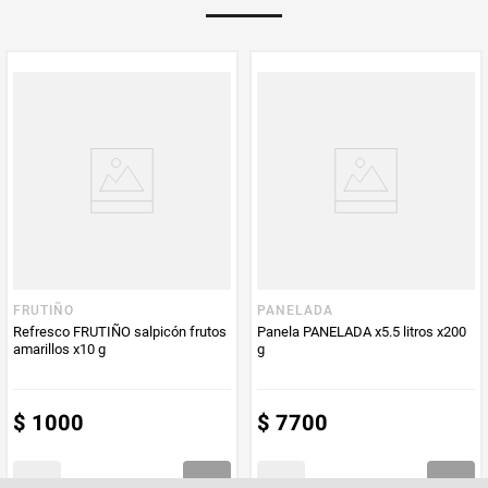
PUM - Unidad
Gramo
de Medida
FRUTIÑO
PANELADA
Refresco FRUTIÑO salpicón frutos
Panela PANELADA x5.5 litros x200
amarillos x10 g
g
$
1000
$
7700