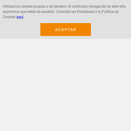
Utilizamos cookies propias y de terceros. Si continúas navegando en este sitio
asumimos que estás de acuerdo. Consulta las finalidades y la Política de
Agregar
Agregar
Cookies
aquí
ACEPTAR
¡Suscribete a nuestro newsletter!
Recibe las ofertas y novedades en tu buzón.
Acepto política de datos, términos y condiciones
Suscribirme
+
CONTACTANOS