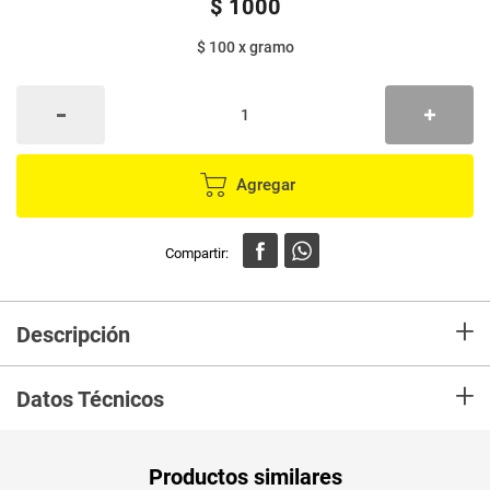
$
1000
$ 100
x
gramo
Agregar
+
Descripción
Frutiño es una marca tradicional y líder en refrescos en polvo, que a las
+
amas de casa y los niños colombianos les encanta por ser un producto
Datos Técnicos
que brinda: economía, rendimiento, una gran variedad de sabores a fruta,
no tiene conservantes y viene con vitaminas.
Peso Neto
10
Productos similares
Producto (kg)