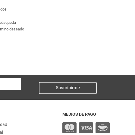
ados
a búsqueda
érmino deseado
Suscribirme
MEDIOS DE PAGO
idad
al