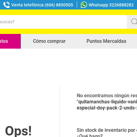
Venta telefónica (606) 8850505
Whatsapp 3226888282
uscas?
s buscados
atos
Cómo comprar
Puntos Mercaldas
No encontramos ningún res
"
quitamanchas-liquido-vani
especial-doy-pack-2-unds-
Sin stock de inventario po
¿Qué hago?