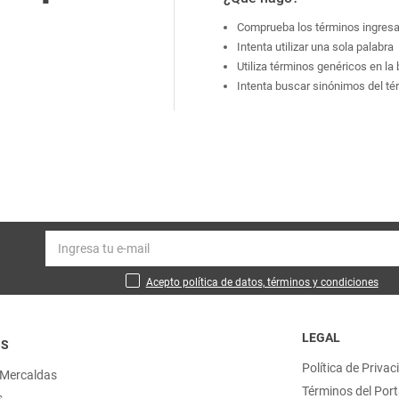
Comprueba los términos ingres
Intenta utilizar una sola palabra
Utiliza términos genéricos en l
Intenta buscar sinónimos del t
Acepto política de datos, términos y condiciones
LEGAL
OS
Política de Privac
 Mercaldas
Términos del Port
s