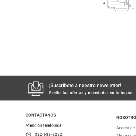
despensa
Arroz
Mantequilla
lácteos y refrigerados
vinos y licores
cuidado del bebé
mascotas
¡Suscríbete a nuestro newsletter!
limpieza
Recibe las ofertas y novedades en tu buzón.
cuidado personal
CONTACTANOS
NOSOTR
otros
Atención telefónica
Acerca de
322-688-8282
Almacene