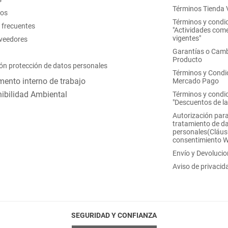
Términos Tienda V
nos
Términos y condi
 frecuentes
"Actividades come
vigentes"
oveedores
Garantías o Camb
Producto
ón protección de datos personales
Términos y Condi
ento interno de trabajo
Mercado Pago
ibilidad Ambiental
Términos y condi
"Descuentos de l
Autorización para
tratamiento de d
personales(Cláus
consentimiento 
Envío y Devoluci
Aviso de privacid
SEGURIDAD Y CONFIANZA