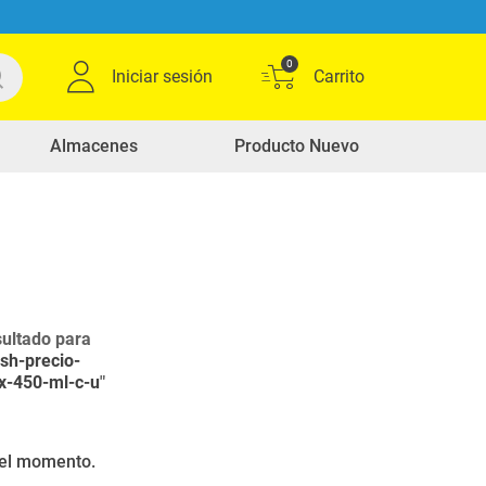
0
Iniciar sesión
Almacenes
Producto Nuevo
ultado para
sh-precio-
x-450-ml-c-u
"
r el momento.