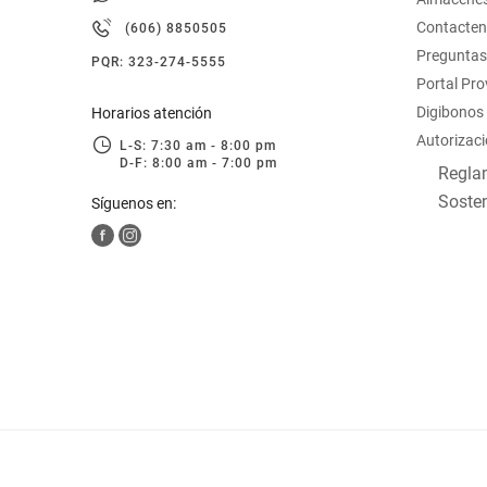
hogar
Contacte
(606) 8850505
Preguntas
PQR: 323-274-5555
tecnología
Portal Pr
Digibonos
Horarios atención
Autorizaci
moda
L-S: 7:30 am - 8:00 pm
D-F: 8:00 am - 7:00 pm
Reglam
Sosten
Síguenos en:
deportes
juguetería