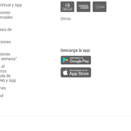
irtual y App
ciones
rciales
Otros
ios de
ciones
Descarga la app:
ciones
a semana"
 el
atos
ula de
Web y App
ones
ad