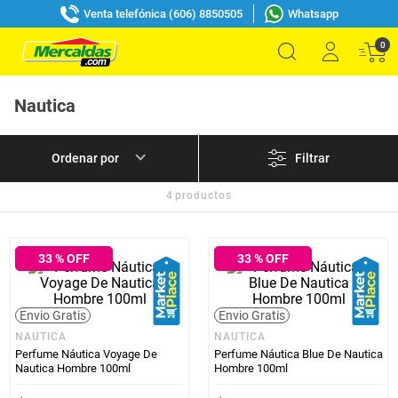
Venta telefónica (606) 8850505
Whatsapp
0
Nautica
Filtrar
4
productos
33
% OFF
33
% OFF
Envio Gratis
Envio Gratis
NAUTICA
NAUTICA
Perfume Náutica Voyage De
Perfume Náutica Blue De Nautica
Nautica Hombre 100ml
Hombre 100ml