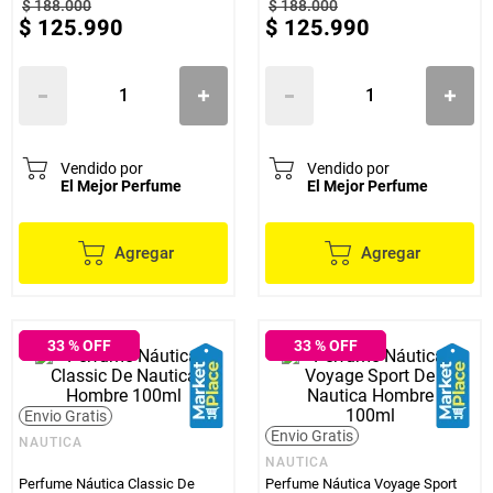
$
188
.
000
$
188
.
000
$
125
.
990
$
125
.
990
Vendido por
Vendido por
El Mejor Perfume
El Mejor Perfume
Agregar
Agregar
33
% OFF
33
% OFF
Envio Gratis
Envio Gratis
NAUTICA
NAUTICA
Perfume Náutica Classic De
Perfume Náutica Voyage Sport