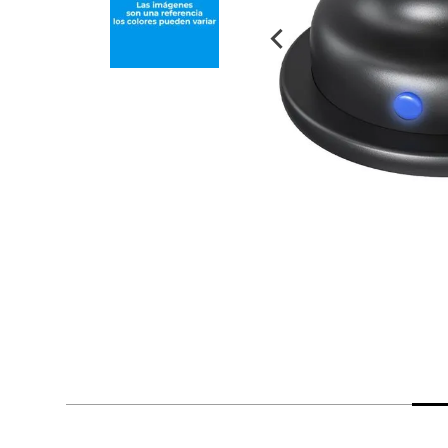
despensa
Arroz
Aceite
lácteos y refrigerados
vinos y licores
cuidado del bebé
mascotas
limpieza
cuidado personal
otros