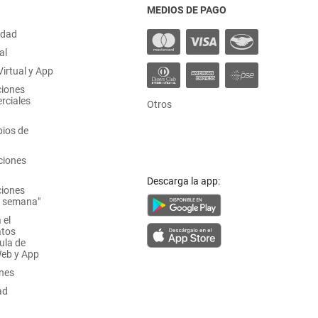
MEDIOS DE PAGO
idad
al
irtual y App
ciones
rciales
Otros
ios de
ciones
Descarga la app:
ciones
a semana"
 el
atos
ula de
Web y App
ones
ad