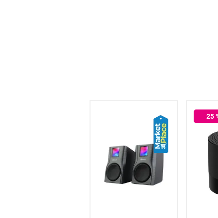
hogar
tecnología
moda
deportes
37
% OFF
25
juguetería