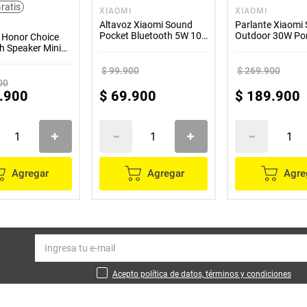
ratis
XIAOMI
XIAOMI
Altavoz Xiaomi Sound
Parlante Xiaomi
Pocket Bluetooth 5W 10
Outdoor 30W Por
 Honor Choice
Horas Negro
12h WaterProof
h Speaker Mini
$
99
.
900
$
269
.
900
00
.
900
$
69
.
900
$
189
.
900
Agregar
Agregar
Agre
Acepto política de datos, términos y condiciones