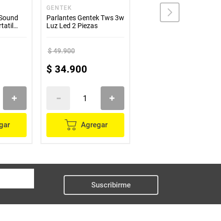
GENTEK
AIWA
 Sound
Parlantes Gentek Tws 3w
Barra de Sonido Aiwa
tatil
Luz Led 2 Piezas
AWSBH1 2.0 Canales
 Negro
Con 4 Altavoces y
Bluetooth
$
49
.
900
$
299
.
900
$
34
.
900
$
219
.
900
gar
Agregar
Agregar
Suscribirme