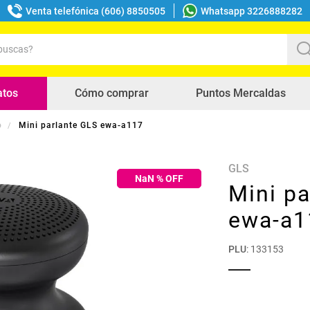
Venta telefónica (606) 8850505
Whatsapp 3226888282
uscas?
s buscados
atos
Cómo comprar
Puntos Mercaldas
o
Mini parlante GLS ewa-a117
GLS
NaN
% OFF
Mini pa
ewa-a1
PLU
:
133153