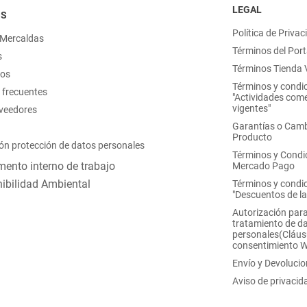
LEGAL
OS
Política de Privac
 Mercaldas
Términos del Port
s
Términos Tienda V
nos
Términos y condi
 frecuentes
"Actividades come
vigentes"
oveedores
Garantías o Camb
Producto
ón protección de datos personales
Términos y Condi
ento interno de trabajo
Mercado Pago
ibilidad Ambiental
Términos y condi
"Descuentos de l
Autorización para
tratamiento de d
personales(Cláus
consentimiento 
Envío y Devoluci
Aviso de privacid