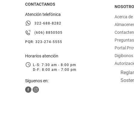
CONTACTANOS
NOSOTR
Atención telefónica
Acerca de
322-688-8282
Almacene
Contacte
(606) 8850505
Preguntas
PQR: 323-274-5555
Portal Pr
Digibonos
Horarios atención
Autorizaci
L-S: 7:30 am - 8:00 pm
D-F: 8:00 am - 7:00 pm
Reglam
Sosten
Síguenos en: