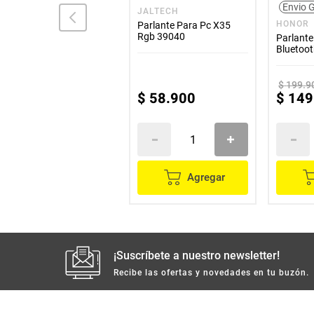
Envio G
JBL
JALTECH
HONOR
Parlante JBL Portatil
Parlante Para Pc X35
Bluetooth Go3
Rgb 39040
Parlante
Bluetoot
Negro
$
299
.
900
$
199
.
9
$
189
.
900
$
58
.
900
$
149
Agregar
Agregar
¡Suscríbete a nuestro newsletter!
Recibe las ofertas y novedades en tu buzón.