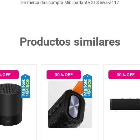
En mercaldas compra Mini parlante GLS ewa-a117
Productos similares
% OFF
30
% OFF
30
% OFF