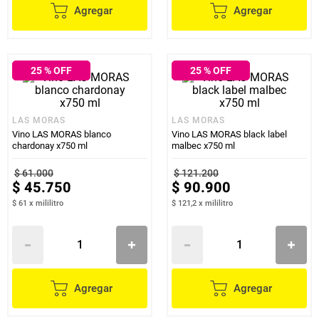
Agregar
Agregar
25
% OFF
25
% OFF
LAS MORAS
LAS MORAS
Vino LAS MORAS blanco
Vino LAS MORAS black label
chardonay x750 ml
malbec x750 ml
$
61
.
000
$
121
.
200
$
45
.
750
$
90
.
900
$ 61
x
mililitro
$ 121,2
x
mililitro
Agregar
Agregar