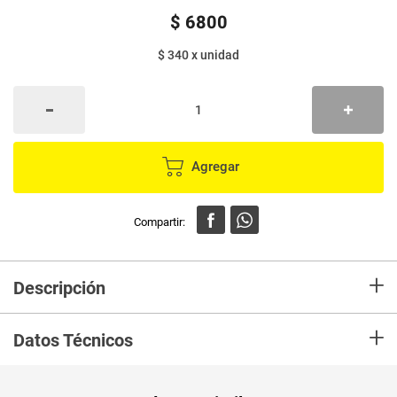
$
6800
$ 340
x
unidad
Agregar
+
Descripción
En mercaldas compra Aromática ORIENTAL manzanilla y frutos rojos x20
+
sobres
Datos Técnicos
Unidad de
un