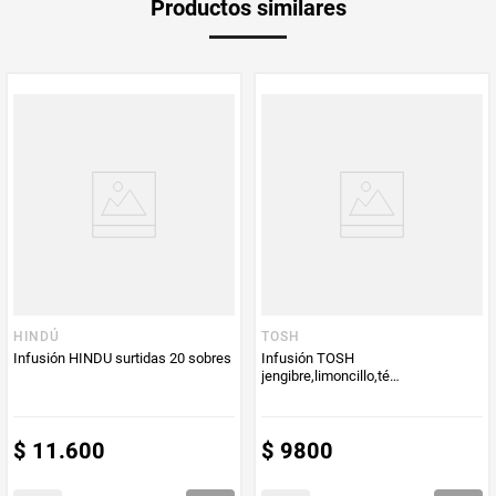
Productos similares
medida
Multiplicador
1
Peso Neto
20
Producto (kg)
PUM - Unidad
Unidad
de Medida
HINDÚ
TOSH
Infusión HINDU surtidas 20 sobres
Infusión TOSH
jengibre,limoncillo,té
verde,canela,curcuma y lima x20
sobres
$
11
.
600
$
9800