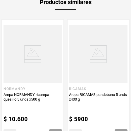
Productos similares
Peso Neto
320
Producto (kg)
PUM - Unidad
Gramo
de Medida
NORMANDY
RICAMAS
Arepa NORMANDY ricarepa
Arepa RICAMAS pandebono 5 unds
quesillo 5 unds x500 g
x400 g
$
10
.
600
$
5900