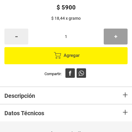
$
5900
$ 18,44
x
gramo
Agregar
+
Descripción
Deliciosas arepas con el mismo sabor y consistencia de las arepas
+
caseras.
Datos Técnicos
PUM - Medida
320