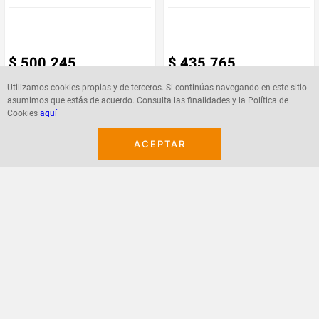
$
500
.
245
$
435
.
765
Utilizamos cookies propias y de terceros. Si continúas navegando en este sitio
asumimos que estás de acuerdo. Consulta las finalidades y la Política de
Cookies
aquí
Agregar
Agregar
ACEPTAR
¡Suscribete a nuestro newsletter!
Recibe las ofertas y novedades en tu buzón.