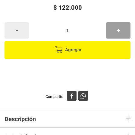
$
122
.
000
Agregar
+
Descripción
Loreal Shampoo Vitamino Color 300ml. Champú protector de color, elimina
suavemente los residuos y ayuda a proteger el cabello tratado con color.