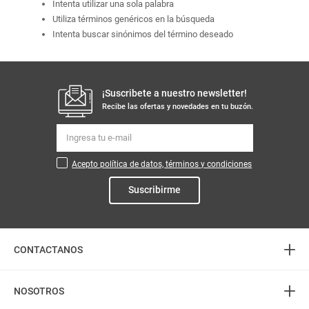
Intenta utilizar una sola palabra
Utiliza términos genéricos en la búsqueda
Intenta buscar sinónimos del término deseado
¡Suscribete a nuestro newsletter!
Recibe las ofertas y novedades en tu buzón.
Acepto política de datos, términos y condiciones
Suscribirme
+
CONTACTANOS
+
Atención telefónica
NOSOTROS
3226888282