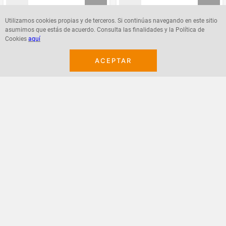
Utilizamos cookies propias y de terceros. Si continúas navegando en este sitio
asumimos que estás de acuerdo. Consulta las finalidades y la Política de
Agregar
Agregar
Cookies
aquí
ACEPTAR
¡Suscribete a nuestro newsletter!
Recibe las ofertas y novedades en tu buzón.
Acepto política de datos, términos y condiciones
Suscribirme