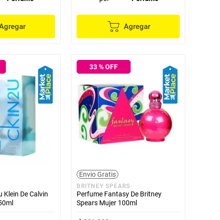
Agregar
Agregar
33
% OFF
Envio Gratis
BRITNEY SPEARS
 Klein De Calvin
Perfume Fantasy De Britney
50ml
Spears Mujer 100ml