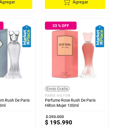
Agregar
Agregar
33
% OFF
Envio Gratis
PARIS HILTON
um Rush De Paris
Perfume Rose Rush De Paris
0ml
Hilton Mujer 100ml
$
293
.
000
$
195
.
990