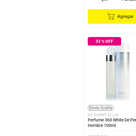
Agregar
33
% OFF
Envio Gratis
DE PERRY ELLIS
Perfume 360 White De Perr
Hombre 100ml