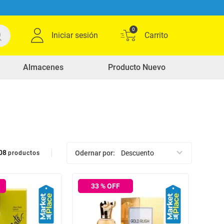
0
Iniciar sesión
Almacenes
Producto Nuevo
08
Odernar por
Descuento
productos
33
% OFF