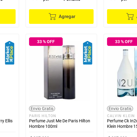
Agregar
33
% OFF
33
% OFF
Envio Gratis
Envio Gratis
PARIS HILTON
CALVIN KLEIN
y Ellis
Perfume Just Me De Paris Hilton
Perfume Ck In2u
Hombre 100ml
Klein Hombre 1