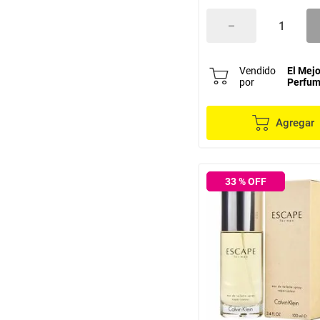
Cofinluxe
Tous
Tommy hilfiger
Swiss Army
Oscar De La Renta
Vendido
El Mejo
por
Perfu
Jean Paul Gaultier
Halston
Gucci
Agregar
DE JEAN PASCAL
De Ferrari
De Cuba
33
% OFF
De Cacharel
De animale
DE DOLCE & GABBANA
Britney Spears
Bharara
Ariana Grande
Al Haramain
shakira
Rasasi