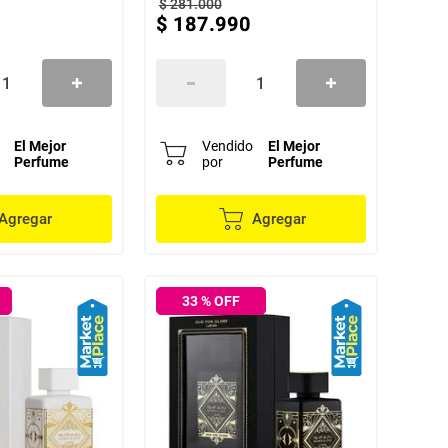
$
281
.
000
$
187
.
990
El Mejor
Vendido
El Mejor
Perfume
por
Perfume
Agregar
Agregar
33
% OFF