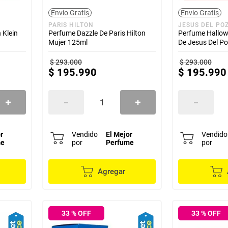
Envio Gratis
Envio Gratis
PARIS HILTON
JESUS DEL PO
 Klein
Perfume Dazzle De Paris Hilton
Perfume Hallow
Mujer 125ml
De Jesus Del P
$
293
.
000
$
293
.
000
$
195
.
990
$
195
.
990
r
Vendido
El Mejor
Vendido
me
por
Perfume
por
Agregar
33
% OFF
33
% OFF