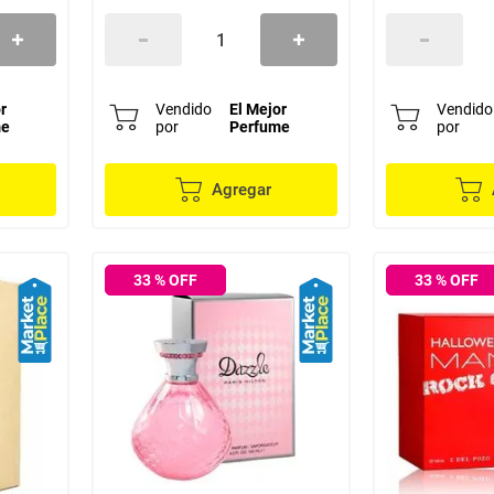
r
Vendido
El Mejor
Vendido
me
por
Perfume
por
Agregar
33
% OFF
33
% OFF