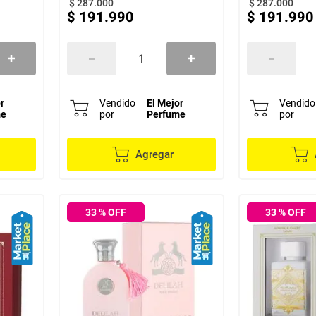
$
287
.
000
$
287
.
000
$
191
.
990
$
191
.
990
r
Vendido
El Mejor
Vendido
me
por
Perfume
por
Agregar
33
% OFF
33
% OFF