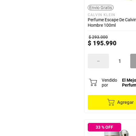
Paloma Picasso
Envio Gratis
Montblanc
CALVIN KLEIN
Jean Nate
Perfume Escape De Calvin
Hombre 100ml
Guy LaRoche
Guess
$
293
.
000
Givenchy
$
195
.
990
Giorgio Valenti
Elizabeth Taylor
Elizabeth arden
Ed Hardy
DE ULRIC DE VARENS
Vendido
El Mejo
DE LOMANI
por
Perfu
De Joop
De janne arthes
Agregar
De Jacques Bogart
De Estee Lauder
De Cofinluxe
De Cartier
33
% OFF
De By Christi's