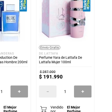
Envio Gratis
ANDERAS
DE LATTAFA
eduction De
Perfume Yara de Lattafa De
ras Hombre 200ml
Lattafa Mujer 100ml
$
287
.
000
$
191
.
990
El Mejor
Vendido
El Mejor
Perfume
por
Perfume