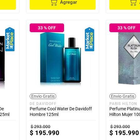
Agregar
33
% OFF
33
% OFF
Envio Gratis
Envio Gratis
DE DAVIDOFF
PARIS HILTON
De
Perfume Cool Water De Davidoff
Perfume Platin
125ml
Hombre 125ml
Hilton Mujer 10
$
293
.
000
$
293
.
000
$
195
.
990
$
195
.
990