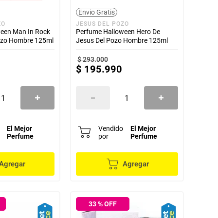
Envio Gratis
ZO
JESUS DEL POZO
een Man In Rock
Perfume Halloween Hero De
ozo Hombre 125ml
Jesus Del Pozo Hombre 125ml
$
293
.
000
$
195
.
990
El Mejor
Vendido
El Mejor
Perfume
por
Perfume
Agregar
Agregar
33
% OFF