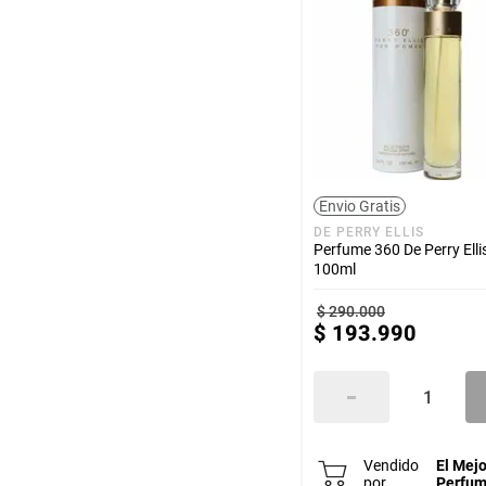
De Bvlgari
DE BEVERLY HILLS
De azzaro
De ariana grande
Camera
Bvlgari
Alhambra
Agatha Ruiz De La Prada
Envio Gratis
DE PERRY ELLIS
Perfume 360 De Perry Elli
100ml
$
290
.
000
$
193
.
990
Vendido
El Mejo
por
Perfu