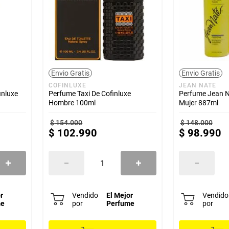
Envio Gratis
Envio Gratis
COFINLUXE
JEAN NATE
inluxe
Perfume Taxi De Cofinluxe
Perfume Jean N
Hombre 100ml
Mujer 887ml
$
154
.
000
$
148
.
000
$
102
.
990
$
98
.
990
r
Vendido
El Mejor
Vendido
me
por
Perfume
por