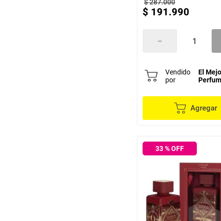
$
287
.
000
$
191
.
990
Vendido
El Mejo
por
Perfu
Agregar
33
% OFF