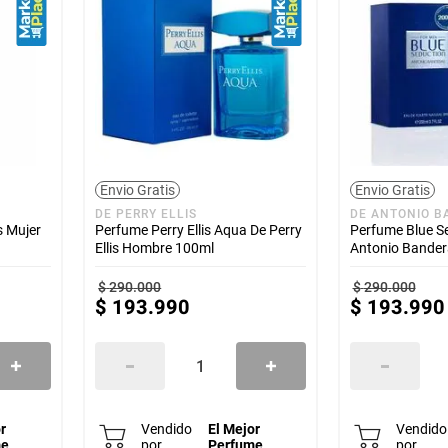
Envio Gratis
Envio Gratis
DE PERRY ELLIS
DE ANTONIO B
s Mujer
Perfume Perry Ellis Aqua De Perry
Perfume Blue S
Ellis Hombre 100ml
Antonio Bande
$
290
.
000
$
290
.
000
$
193
.
990
$
193
.
990
r
Vendido
El Mejor
Vendido
me
por
Perfume
por