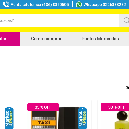
Venta telefónica (606) 8850505
Whatsapp 3226888282
uscas?
s buscados
atos
Cómo comprar
Puntos Mercaldas
3
33
% OFF
33
% OFF